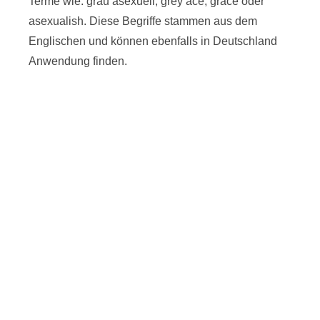
Terme wie: grau asexuell, grey ace, grace oder
asexualish. Diese Begriffe stammen aus dem
Englischen und können ebenfalls in Deutschland
Anwendung finden.