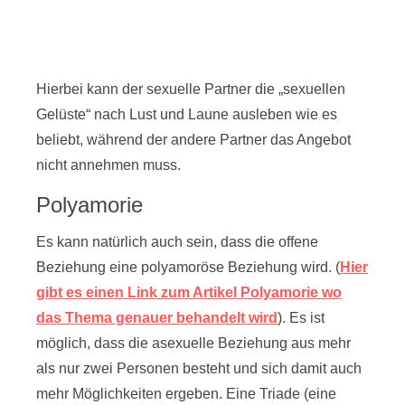
Hierbei kann der sexuelle Partner die „sexuellen
Gelüste“ nach Lust und Laune ausleben wie es
beliebt, während der andere Partner das Angebot
nicht annehmen muss.
Polyamorie
Es kann natürlich auch sein, dass die offene
Beziehung eine polyamoröse Beziehung wird. (
Hier
gibt es einen Link zum Artikel Polyamorie wo
das Thema genauer behandelt wird
). Es ist
möglich, dass die asexuelle Beziehung aus mehr
als nur zwei Personen besteht und sich damit auch
mehr Möglichkeiten ergeben. Eine Triade (eine