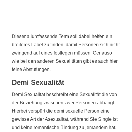
Dieser allumfassende Term soll dabei helfen ein
breiteres Label zu finden, damit Personen sich nicht
zwingend auf eines festlegen müssen. Genauso
wie bei den anderen Sexualitäten gibt es auch hier
feine Abstufungen.
Demi Sexualität
Demi Sexualität beschreibt eine Sexualität die von
der Beziehung zwischen zwei Personen abhängt.
Hierbei verspürt die demi sexuelle Person eine
gewisse Art der Asexualität, während Sie Single ist
und keine romantische Bindung zu jemandem hat.