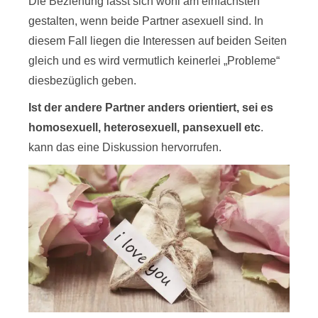
Die Beziehung lässt sich wohl am einfachsten
gestalten, wenn beide Partner asexuell sind. In
diesem Fall liegen die Interessen auf beiden Seiten
gleich und es wird vermutlich keinerlei „Probleme“
diesbezüglich geben.
Ist der andere Partner anders orientiert, sei es
homosexuell, heterosexuell, pansexuell etc
.
kann das eine Diskussion hervorrufen.