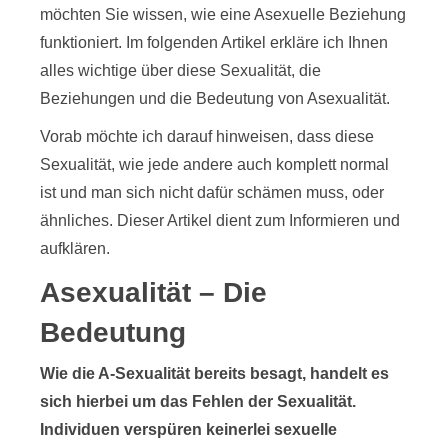
möchten Sie wissen, wie eine Asexuelle Beziehung
funktioniert. Im folgenden Artikel erkläre ich Ihnen
alles wichtige über diese Sexualität, die
Beziehungen und die Bedeutung von Asexualität.
Vorab möchte ich darauf hinweisen, dass diese
Sexualität, wie jede andere auch komplett normal
ist und man sich nicht dafür schämen muss, oder
ähnliches. Dieser Artikel dient zum Informieren und
aufklären.
Asexualität – Die
Bedeutung
Wie die A-Sexualität bereits besagt, handelt es
sich hierbei um das Fehlen der Sexualität.
Individuen verspüren keinerlei sexuelle