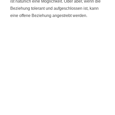
ist natürlich eine Möglichkeit. Oder aber, wenn die
Beziehung tolerant und aufgeschlossen ist, kann
eine offene Beziehung angestrebt werden.