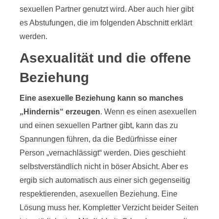
sexuellen Partner genutzt wird. Aber auch hier gibt
es Abstufungen, die im folgenden Abschnitt erklärt
werden.
Asexualität und die offene
Beziehung
Eine asexuelle Beziehung kann so manches
„Hindernis“ erzeugen
. Wenn es einen asexuellen
und einen sexuellen Partner gibt, kann das zu
Spannungen führen, da die Bedürfnisse einer
Person „vernachlässigt“ werden. Dies geschieht
selbstverständlich nicht in böser Absicht. Aber es
ergib sich automatisch aus einer sich gegenseitig
respektierenden, asexuellen Beziehung. Eine
Lösung muss her. Kompletter Verzicht beider Seiten