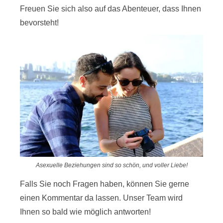
Freuen Sie sich also auf das Abenteuer, dass Ihnen
bevorsteht!
Asexuelle Beziehungen sind so schön, und voller Liebe!
Falls Sie noch Fragen haben, können Sie gerne
einen Kommentar da lassen. Unser Team wird
Ihnen so bald wie möglich antworten!