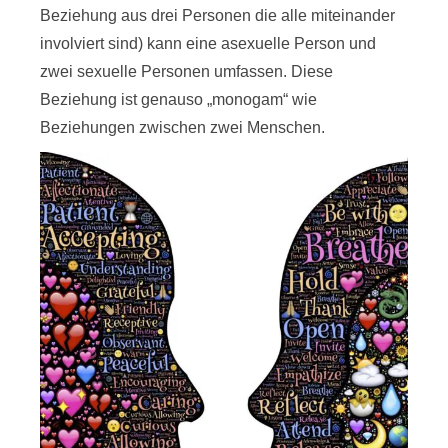
Beziehung aus drei Personen die alle miteinander
involviert sind) kann eine asexuelle Person und
zwei sexuelle Personen umfassen. Diese
Beziehung ist genauso „monogam“ wie
Beziehungen zwischen zwei Menschen.