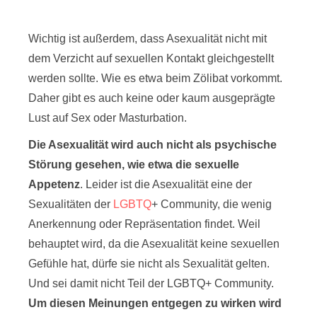
Wichtig ist außerdem, dass Asexualität nicht mit
dem Verzicht auf sexuellen Kontakt gleichgestellt
werden sollte. Wie es etwa beim Zölibat vorkommt.
Daher gibt es auch keine oder kaum ausgeprägte
Lust auf Sex oder Masturbation.
Die Asexualität wird auch nicht als psychische
Störung gesehen, wie etwa die sexuelle
Appetenz
. Leider ist die Asexualität eine der
Sexualitäten der
LGBTQ
+ Community, die wenig
Anerkennung oder Repräsentation findet. Weil
behauptet wird, da die Asexualität keine sexuellen
Gefühle hat, dürfe sie nicht als Sexualität gelten.
Und sei damit nicht Teil der LGBTQ+ Community.
Um diesen Meinungen entgegen zu wirken wird