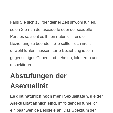
Falls Sie sich zu irgendeiner Zeit unwohl fühlen,
seien Sie nun der asexuelle oder der sexuelle
Partner, so steht es Ihnen natürlich frei die
Beziehung zu beenden. Sie sollten sich nicht
unwohl fühlen müssen. Eine Beziehung ist ein
gegenseitiges Geben und nehmen, tolerieren und
respektieren.
Abstufungen der
Asexualität
Es gibt natürlich noch mehr Sexualitäten, die der
Asexualität ähnlich sind
. Im folgenden führe ich
ein paar wenige Bespiele an. Das Spektrum der