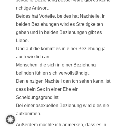
richtige Antwort.
Beides hat Vorteile, beides hat Nachteile. In
beiden Beziehungen wird es Streitigkeiten
geben und in beiden Beziehungen gibt es
Liebe.
Und auf die kommt es in einer Beziehung ja
auch wirklich an.
Menschen, die sich in einer Beziehung
befinden fühlen sich vervollständigt.
Den einzigen Nachteil den ich sehen kann, ist,
dass kein Sex in einer Ehe ein
Scheidungsgrund ist.
Bei einer asexuellen Beziehung wird dies nie
aufkommen.
Außerdem möchte ich anmerken, dass es in