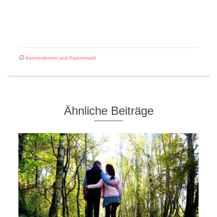
Kennenlernen und Partnerwahl
Ähnliche Beiträge