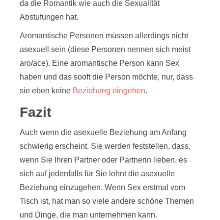
da die Romantik wie auch die Sexualität
Abstufungen hat.
Aromantische Personen müssen allerdings nicht
asexuell sein (diese Personen nennen sich meist
aro/ace). Eine aromantische Person kann Sex
haben und das sooft die Person möchte, nur, dass
sie eben keine
Beziehung eingehen
.
Fazit
Auch wenn die asexuelle Beziehung am Anfang
schwierig erscheint. Sie werden feststellen, dass,
wenn Sie Ihren Partner oder Partnerin lieben, es
sich auf jedenfalls für Sie lohnt die asexuelle
Beziehung einzugehen. Wenn Sex erstmal vom
Tisch ist, hat man so viele andere schöne Themen
und Dinge, die man unternehmen kann.