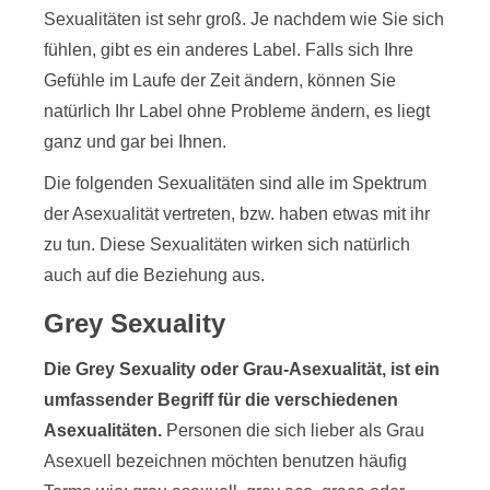
Sexualitäten ist sehr groß. Je nachdem wie Sie sich
fühlen, gibt es ein anderes Label. Falls sich Ihre
Gefühle im Laufe der Zeit ändern, können Sie
natürlich Ihr Label ohne Probleme ändern, es liegt
ganz und gar bei Ihnen.
Die folgenden Sexualitäten sind alle im Spektrum
der Asexualität vertreten, bzw. haben etwas mit ihr
zu tun. Diese Sexualitäten wirken sich natürlich
auch auf die Beziehung aus.
Grey Sexuality
Die Grey Sexuality oder Grau-Asexualität, ist ein
umfassender Begriff für die verschiedenen
Asexualitäten.
Personen die sich lieber als Grau
Asexuell bezeichnen möchten benutzen häufig