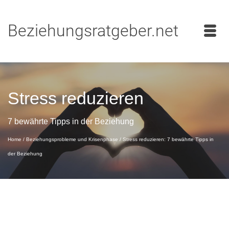
Beziehungsratgeber.net
Stress reduzieren
7 bewährte Tipps in der Beziehung
Home
/
Beziehungsprobleme und Krisenphase
/
Stress reduzieren: 7 bewährte Tipps in
der Beziehung