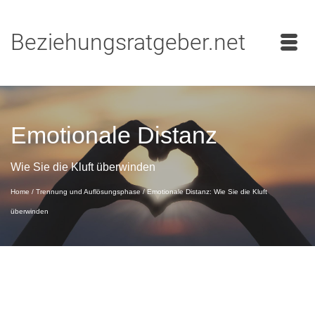
Beziehungsratgeber.net
Emotionale Distanz
Wie Sie die Kluft überwinden
Home
/
Trennung und Auflösungsphase
/
Emotionale Distanz: Wie Sie die Kluft
überwinden